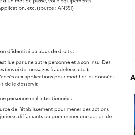
égale d’un mot de passe, vol d’équipements
pplication, etc. (source : ANSSI)
ion d’identité ou abus de droits :
st lue par une autre personne et à son insu. Des
cès (envoi de messages frauduleux, etc.).
A
’accès aux applications pour modifier les données
t de le desservir.
 une personne mal intentionnée
:
ource de l’établissement pour mener des actions
 injurieux, diffamants ou pour mener une action de