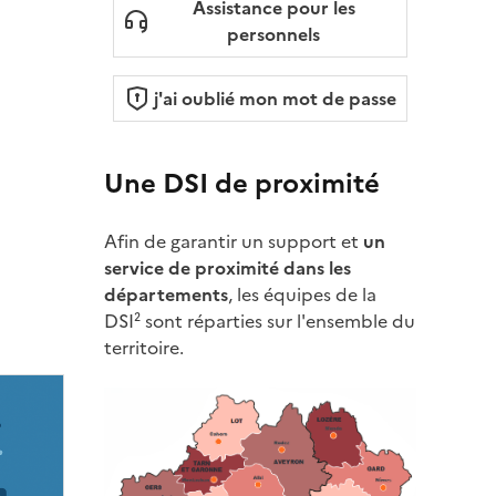
Assistance pour les
personnels
j'ai oublié mon mot de passe
Une DSI de proximité
Afin de garantir un support et
un
🛠️ La Suite numérique : des out
service de proximité dans les
départements
, les équipes de la
souverains pour travailler aut
DSI² sont réparties sur l'ensemble du
territoire.
L’État renforce sa stratégie numérique en pro
une suite d’outils collaboratifs ouverte, sécuris
Image
pensée pour le service public. Baptisée La...