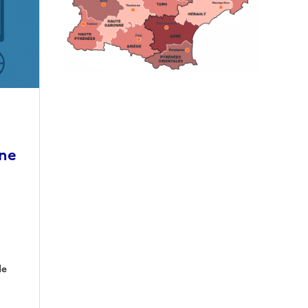
ine
de