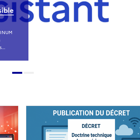
sible
 DINUM
s
...
Image